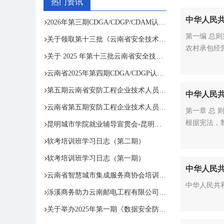
热门资讯
中华人民
2026年第三期CDGA/CDGP/CDAM认证考试通知
第一编 总
关于领取第十三批《云南省安全技术防范行 业资信证》和第五期云南省安防工程企业技术人员专业培训合格证的通知
农村承包经
关于 2025 年第十三批云南省安全技术防范 行业资信评定结果的公示
云南省2025年第四期CDGA/CDGP认证考试顺利结束
第五期云南省安防工程企业技术人员专业培训圆满结束
中华人民
云南省第五期安防工程企业技术人员专业培训班
第一章 总 则第一条 为了保护劳动者的合法权益，调整劳动关系，建立和维护适应社会主义市场经济的劳动制度，促进经济发展和社会进步，
根据宪法，
昆明城市学院就业辅导宣贯会-昆明泺溪赋能学子职业道路
国…
软考培训班学习日志（第二期）
软考培训班学习日志（第一期）
中华人民
云南省智慧城市集成服务商协会培训和资质服务部组织保密资质管理及延期换证专题培训
中华人民共
泺溪商务助力云南邮电工程有限公司筑牢保密防线——首期保密教育培训圆满举办
关于举办2025年第一期《数据安全防护、评估及数据资产入表》暨《数据安全工程师》(高级)网络专题培训班的通知