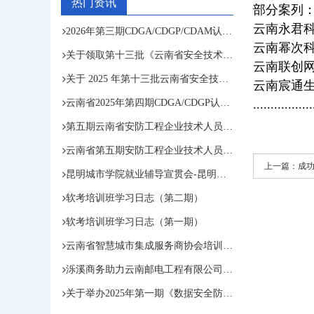
热门资讯
部分案列
云南永君科
2026年第三期CDGA/CDGP/CDAM认证考试通知
云南幂次科
关于领取第十三批《云南省安全技术防范行 业资信证》和第五期云南省安防工程企业技术人员专业培训合格证的通知
云南联创网
关于 2025 年第十三批云南省安全技术防范 行业资信评定结果的公示
云南宸通生
云南省2025年第四期CDGA/CDGP认证考试顺利结束
.................
第五期云南省安防工程企业技术人员专业培训圆满结束
云南省第五期安防工程企业技术人员专业培训班
上一篇：
成功
昆明城市学院就业辅导宣贯会-昆明泺溪赋能学子职业道路
软考培训班学习日志（第二期）
软考培训班学习日志（第一期）
云南省智慧城市集成服务商协会培训和资质服务部组织保密资质管理及延期换证专题培训
泺溪商务助力云南邮电工程有限公司筑牢保密防线——首期保密教育培训圆满举办
关于举办2025年第一期《数据安全防护、评估及数据资产入表》暨《数据安全工程师》(高级)网络专题培训班的通知